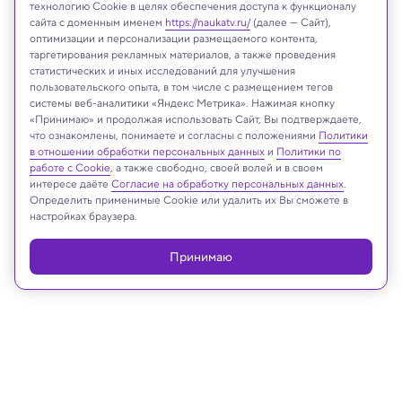
технологию Cookie в целях обеспечения доступа к функционалу
сайта с доменным именем
https://naukatv.ru/
(далее — Сайт),
оптимизации и персонализации размещаемого контента,
таргетирования рекламных материалов, а также проведения
статистических и иных исследований для улучшения
midjourney
пользовательского опыта, в том числе с размещением тегов
системы веб-аналитики «Яндекс Метрика». Нажимая кнопку
«Принимаю» и продолжая использовать Сайт, Вы подтверждаете,
что ознакомлены, понимаете и согласны с положениями
Политики
в отношении обработки персональных данных
и
Политики по
Реклама
работе с Cookie
, а также свободно, своей волей и в своем
интересе даёте
Согласие на обработку персональных данных
.
Определить применимые Cookie или удалить их Вы сможете в
настройках браузера.
Принимаю
01.03.2025, 19:02
Физика