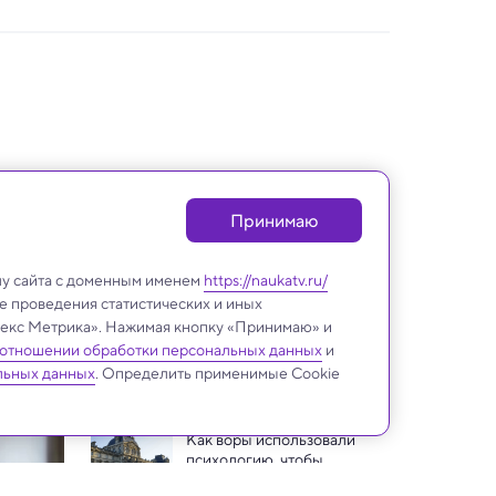
Принимаю
лу сайта с доменным именем
https://naukatv.ru/
е проведения статистических и иных
ндекс Метрика». Нажимая кнопку «Принимаю» и
 отношении обработки персональных данных
и
ИИ и Человек
льных данных
. Определить применимые Cookie
Как воры использовали 
психологию, чтобы 
обокрасть Лувр — 
Нейросети научили 