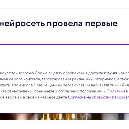
 нейросеть провела первые
 экспериментально реализовали работающий
сверхпроводящих кубитов.
зует технологию Cookie в целях обеспечения доступа к функциона
азмещаемого контента, таргетирования рекламных материалов, а такж
опыта, в том числе с размещением тегов системы веб-аналитики «Я
, что ознакомлены, понимаете и согласны с положениями
Политики в
своей волей и в своем интересе даёте
Согласие на обработку персона
.