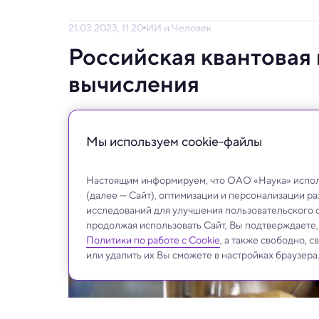
21.03.2023, 11:20
ИИ и Человек
Российская квантовая
вычисления
Молодые ученые МФТИ первыми в России
алгоритм квантового обучения в цепочке 
Мы используем сookie-файлы
Настоящим информируем, что ОАО «Наука» исполь
(далее — Сайт), оптимизации и персонализации р
исследований для улучшения пользовательского 
продолжая использовать Сайт, Вы подтверждаете
Политики по работе с Cookie
, а также свободно, 
или удалить их Вы сможете в настройках браузера