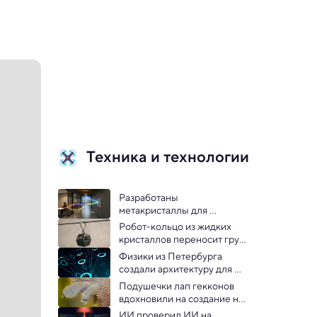
Техника и технологии
Разработаны 
метакристаллы для 
ретрансляции 6G в 
Робот-кольцо из жидких 
помещениях
кристаллов переносит груз 
тяжелее себя в 12 раз — 
Физики из Петербурга 
видео
создали архитектуру для 
сверхбыстрых нейросетей 
Подушечки лап гекконов 
нового поколения
вдохновили на создание не 
скользящей на льду обуви
ИИ проверил ИИ на 