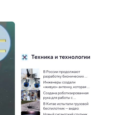
Техника и технологии
В России продолжают 
разработку бионических 
протезов с повышенной 
Инженеры создали 
чувствительностью
«живую» антенну, которая 
меняет форму и 
Создана роботизированная 
настраивается сама
рука для работы с 
образцами в космосе 
В Китае испытали грузовой 
беспилотник — видео
Новый гигантский спутник 