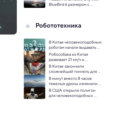
BlueBird 6 размером с 
теннисный корт запустили 
на орбиту
Робототехника
В Китае человекоподобным 
роботам начали выдавать 
цифровые удостоверения 
Робособака из Китая 
личности
развивает 21 км/ч и 
преодолевает бездорожье: 
В Китае закончили 
видео
сложнейший тоннель для 
скоростных поездов под 
8 минут вместо 8 часов: 
Янцзы: видео
тяжелые дроны изменили 
покорение Эвереста
В США открыли полигон 
для человекоподобных 
роботов больше 
футбольного поля: видео