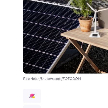
RossHelen/Shutterstsock/FOTODOM