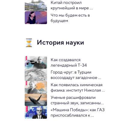
человеческий мозг
Китай построил 
крупнейший в мире 
аккумулятор на сжатом 
Что мы будем есть в 
воздухе
будущем
История науки
Как создавался 
легендарный Т-34 
Город-круг: в Турции 
воссоздадут загадочное 
поселение возрастом 4500 
Как появилась химическая 
лет
физика: институт Николая 
Семенова
Ученые расшифровали 
странный звук, записанный 
на Бермудах в 1949 году
«Машина Победы»: как ГАЗ 
приспосабливался к 
условиям фронта