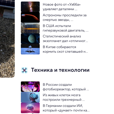
Новое фото от «Уэбба» 
удивляет деталями 
активной системы из 
Астрономы проследили за 
новорожденных звезд
смертью звезды, 
уничтоженной черной 
В США испытали 
дырой
гиперзвуковой двигатель, 
способный разогнать 
Статистический анализ 
самолет до 6 Маха: видео
экзопланет дал «отличного 
кандидата» на обитаемость
В Китае собираются 
кормить скот слетавшей на 
Луну травой
Техника и технологии
В России создали 
фотобиореактор, который 
поможет космонавтам в 
Из живых клеток мозга 
дальних миссиях
построили трехмерный 
биокомпьютер
В Германии создали ИИ, 
который «думает» почти как 