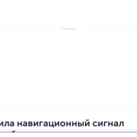
Реклама
ила навигационный сигнал
 орбите