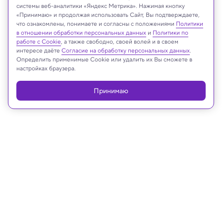
системы веб-аналитики «Яндекс Метрика». Нажимая кнопку
Иллюстрация: ChatGPT
«Принимаю» и продолжая использовать Сайт, Вы подтверждаете,
что ознакомлены, понимаете и согласны с положениями
Политики
в отношении обработки персональных данных
и
Политики по
работе с Cookie
, а также свободно, своей волей и в своем
интересе даёте
Согласие на обработку персональных данных
.
Реклама
Определить применимые Cookie или удалить их Вы сможете в
настройках браузера.
Принимаю
29.05.2026, 14:15
Медицина и здоровье
Впервые удалось восстановить
поврежденные связи между