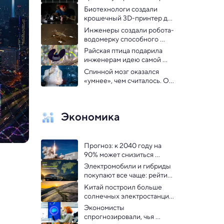
Dojo для собственного ИИ
Биотехнологи создали 
крошечный 3D-принтер для 
печати клеток внутри 
Инженеры создали робота-
организма
водомерку способного 
передвигаться по воде: 
Райская птица подарила 
видео
инженерам идею самой 
черной ткани
Спинной мозг оказался 
«умнее», чем считалось. Он 
способен обучаться и 
запоминать
Экономика
Прогноз: к 2040 году на 
90% может снизиться 
стоимость выведения груза 
Электромобили и гибриды 
на орбиту
покупают все чаще: рейтинг 
популярности по странам 
Китай построил больше 
мира
солнечных электростанций, 
чем остальной мир: 
Экономисты 
инфографика
спрогнозировали, чья 