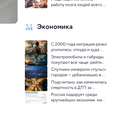
работу мозга людей всего за 
неделю
Экономика
С 2000 года миграция резко 
усилилась: откуда и куда 
едут люди — инфографика
Электромобили и гибриды 
покупают все чаще: рейтинг 
популярности по странам 
Спутники измерили «пульс» 
мира
городов — урбанизацию в 
динамике
Подсчитано, как изменилась 
смертность в ДТП за 
последние 35 лет
Россия лидирует среди 
крупнейших экономик  мира 
по числу женщин-
руководителей: 
инфографика