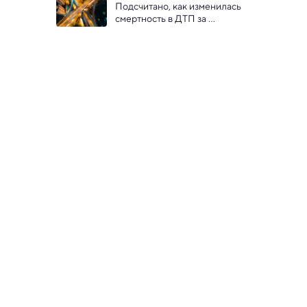
зарплата вырастет в 
Подсчитано, как изменилась 
результате повсеместного 
смертность в ДТП за 
внедрения ИИ
последние 35 лет