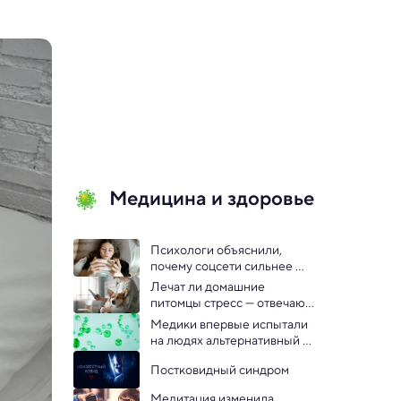
Медицина и здоровье
Психологи объяснили, 
почему соцсети сильнее 
бьют по самооценке 
Лечат ли домашние 
девочек
питомцы стресс — отвечают 
психологи
Медики впервые испытали 
на людях альтернативный 
способ дыхания
Постковидный синдром
Медитация изменила 