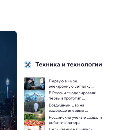
Техника и технологии
Первую в мире 
электронную сетчатку 
одобрили в Европе
В России смоделировали 
первый прототип 
сверхпроводниковой 
Воздушный шар на 
нейроморфной сети
водороде впервые 
перелетел через Атлантику
Российские ученые создали 
робота-фермера
Цель чтения научились 