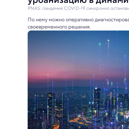
PNAS: пандемия COVID-19 синхронно останови
По нему можно оперативно диагностирова
своевременного решения.