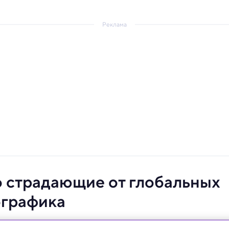
Реклама
о страдающие от глобальных
ографика
авка лишь на внутреннее производство зерна больше