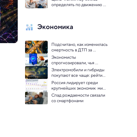
определять по движению 
глаз
Экономика
Подсчитано, как изменилась 
смертность в ДТП за 
последние 35 лет
Экономисты 
спрогнозировали, чья 
зарплата вырастет в 
Электромобили и гибриды 
результате повсеместного 
покупают все чаще: рейтинг 
внедрения ИИ
популярности по странам 
Россия лидирует среди 
мира
крупнейших экономик  мира 
по числу женщин-
Спад рождаемости связали 
руководителей: 
со смартфонами
инфографика