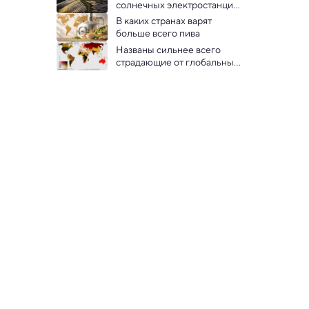
солнечных электростанций, 
чем остальной мир: 
В каких странах варят 
инфографика
больше всего пива
Названы сильнее всего 
страдающие от глобальных 
кризисов  страны: 
инфографика