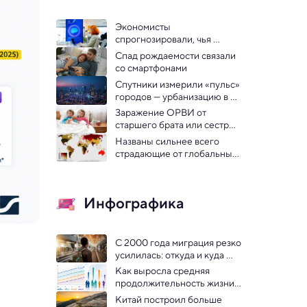
Экономисты 
спрогнозировали, чья 
зарплата вырастет в 
Спад рождаемости связали 
результате повсеместного 
со смартфонами
внедрения ИИ
Спутники измерили «пульс» 
городов — урбанизацию в 
динамике
Заражение ОРВИ от 
старшего брата или сестры 
в детстве сказывается на 
Названы сильнее всего 
взрослой жизни
страдающие от глобальных 
кризисов  страны: 
инфографика
Инфографика
С 2000 года миграция резко 
усилилась: откуда и куда 
едут люди — инфографика
Как выросла средняя 
продолжительность жизни с 
1960 года: инфографика
Китай построил больше 