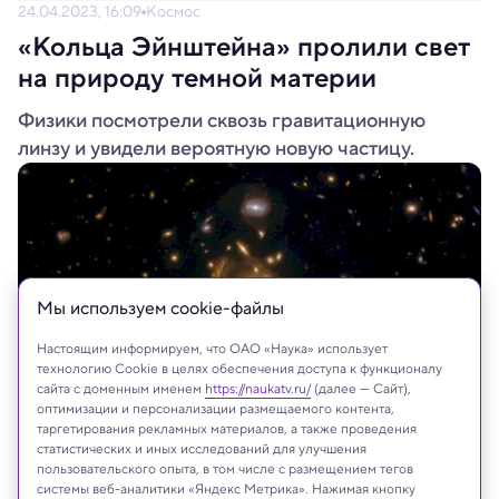
24.04.2023, 16:09
Космос
«Кольца Эйнштейна» пролили свет
на природу темной материи
Физики посмотрели сквозь гравитационную
линзу и увидели вероятную новую частицу.
Мы используем сookie-файлы
Настоящим информируем, что ОАО «Наука» использует
технологию Cookie в целях обеспечения доступа к функционалу
сайта с доменным именем
https://naukatv.ru/
(далее — Сайт),
оптимизации и персонализации размещаемого контента,
таргетирования рекламных материалов, а также проведения
GAL-CLUS-022058s — самое большое и одно из самых полных колец
статистических и иных исследований для улучшения
Эйнштейна, когда-либо обнаруженных в нашей Вселенной
пользовательского опыта, в том числе с размещением тегов
ESA/Hubble & NASA, S. Jha
системы веб-аналитики «Яндекс Метрика». Нажимая кнопку