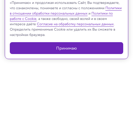
«Принимаю» и продолжая использовать Сайт, Вы подтверждаете,
что ознакомлены, понимаете и согласны с положениями
Политики
в отношении обработки персональных данных
и
Политики по
работе с Cookie
, а также свободно, своей волей и в своем
Реклама
интересе даёте
Согласие на обработку персональных данных
.
Определить применимые Cookie или удалить их Вы сможете в
настройках браузера.
Принимаю
21.04.2023, 15:16
Физика
Физики смогли получить самого
тяжелого «кота Шредингера»
Они заставили кристалл колебаться