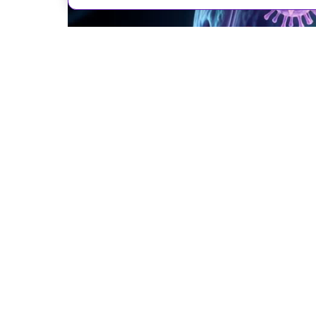
Иллюстрация: YandexART