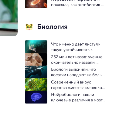
— выводы ученых
показала, как антибиотик 
пробивает броню микробов
Биология
Что именно дает листьям 
такую устойчивость к 
дождю: исследование
252 млн лет назад: ученые 
окончательно назвали 
причину крупнейшего 
Биологи выяснили, что 
массового вымирания
косатки нападают на белых 
акул из-за печени
Современный вирус 
герпеса живет с человеком 
минимум 2800 лет — 
Нейробиологи нашли 
открытие
ключевые различия в мозге 
между людьми и другими 
приматами