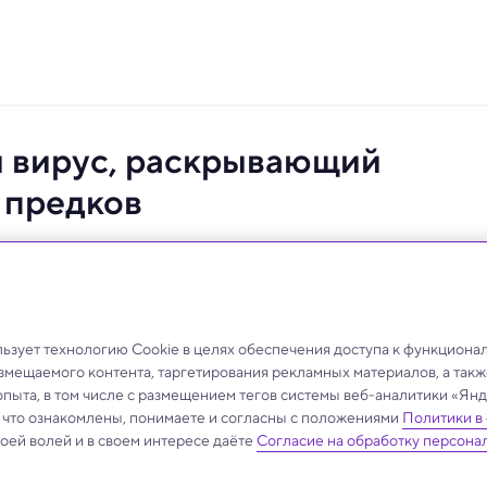
 вирус, раскрывающий
 предков
щий невиданный ранее хитрый способ захвата живых
зует технологию Cookie в целях обеспечения доступа к функциона
азмещаемого контента, таргетирования рекламных материалов, а такж
опыта, в том числе с размещением тегов системы веб-аналитики «Я
, что ознакомлены, понимаете и согласны с положениями
Политики в
своей волей и в своем интересе даёте
Согласие на обработку персона
.