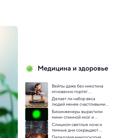
Медицина и здоровье
Вейпы даже без никотина 
мгновенно портят 
кровообращение — выводы 
Делает ли набор веса 
ученых
людей менее счастливыми? 
Исследование 
Биоинженеры вырастили 
мини-спинной мозг и 
добились его регенерации
Слишком светлые ночи и 
темные дни сокращают 
продолжительность жизни 
Передовая микроскопия 