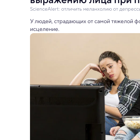
ScienceAlert: отличить меланхолию от депрес
У людей, страдающих от самой тяжелой ф
исцеление.