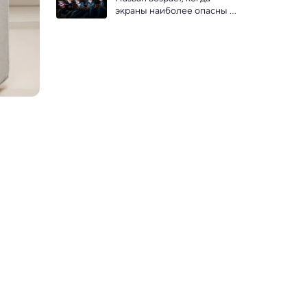
по медицине и физиологии
экраны наиболее опасны 
для детей