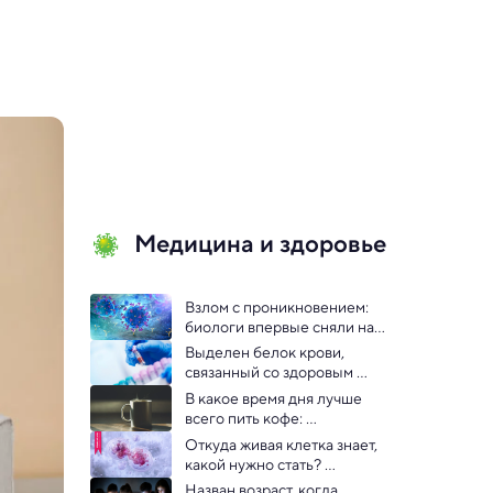
Медицина и здоровье
Взлом с проникновением: 
биологи впервые сняли на 
видео, как вирус заражает 
Выделен белок крови, 
клетку
связанный со здоровым 
старением и долгой жизнью
В какое время дня лучше 
всего пить кофе: 
исследование
Откуда живая клетка знает, 
какой нужно стать? 
Нобелевская премия-2024 
Назван возраст, когда 