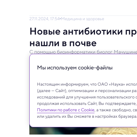
27.11.2024, 17:54
Медицина и здоровье
Новые антибиотики пр
нашли в почве
С помощью биоинформатики биолог Мачушинец
Решение проблемы устойчивости к антибио
Мы используем сookie-файлы
эффективные антибактериальные соедин
Настоящим информируем, что ОАО «Наука» исполь
(далее — Сайт), оптимизации и персонализации р
исследований для улучшения пользовательского 
продолжая использовать Сайт, Вы подтверждаете
Политики по работе с Cookie
, а также свободно, 
или удалить их Вы сможете в настройках браузера