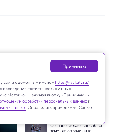
Принимаю
лу сайта с доменным именем
https://naukatv.ru/
е проведения статистических и иных
ндекс Метрика». Нажимая кнопку «Принимаю» и
 отношении обработки персональных данных
и
Медицина и здоровье
льных данных
. Определить применимые Cookie
Создано стекло, способное 
заменять утраченные 