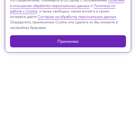
что ознакомлены, понимаете и согласны с положениями
Политики
в отношении обработки персональных данных
и
Политики по
работе с Cookie
, а также свободно, своей волей и в своем
интересе даёте
Согласие на обработку персональных данных
.
Определить применимые Cookie или удалить их Вы сможете в
настройках браузера.
Принимаю
04.07.2023, 18:05
Археология
Лодка на тот свет: в подводной
пещере в окружении костей
обнаружено каноэ майя
Находка рассказывает о жизни майя после
прихода испанцев.