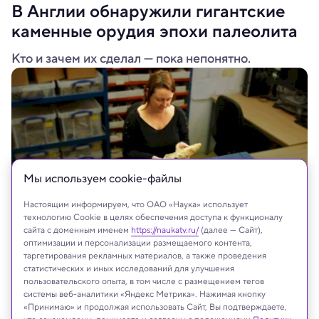
В Англии обнаружили гигантские
каменные орудия эпохи палеолита
Кто и зачем их сделал — пока непонятно.
Мы используем сookie-файлы
Настоящим информируем, что ОАО «Наука» использует
технологию Cookie в целях обеспечения доступа к функционалу
сайта с доменным именем
https://naukatv.ru/
(далее — Сайт),
оптимизации и персонализации размещаемого контента,
Archaeology South-East/UCL
таргетирования рекламных материалов, а также проведения
статистических и иных исследований для улучшения
пользовательского опыта, в том числе с размещением тегов
системы веб-аналитики «Яндекс Метрика». Нажимая кнопку
«Принимаю» и продолжая использовать Сайт, Вы подтверждаете,
Реклама