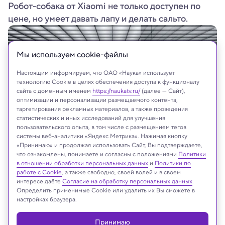
Робот-собака от Xiaomi не только доступен по
цене, но умеет давать лапу и делать сальто.
Мы используем сookie-файлы
Настоящим информируем, что ОАО «Наука» использует
технологию Cookie в целях обеспечения доступа к функционалу
сайта с доменным именем
https://naukatv.ru/
(далее — Сайт),
оптимизации и персонализации размещаемого контента,
таргетирования рекламных материалов, а также проведения
статистических и иных исследований для улучшения
пользовательского опыта, в том числе с размещением тегов
системы веб-аналитики «Яндекс Метрика». Нажимая кнопку
«Принимаю» и продолжая использовать Сайт, Вы подтверждаете,
что ознакомлены, понимаете и согласны с положениями
Политики
в отношении обработки персональных данных
и
Политики по
работе с Cookie
, а также свободно, своей волей и в своем
На сайте могут быть использованы материалы
интересе даёте
Согласие на обработку персональных данных
.
Определить применимые Cookie или удалить их Вы сможете в
интернет-ресурсов Facebook и Instagram,
настройках браузера.
владельцем которых является компания Meta
Platforms Inc., запрещённая на территории
Принимаю
Российской Федерации