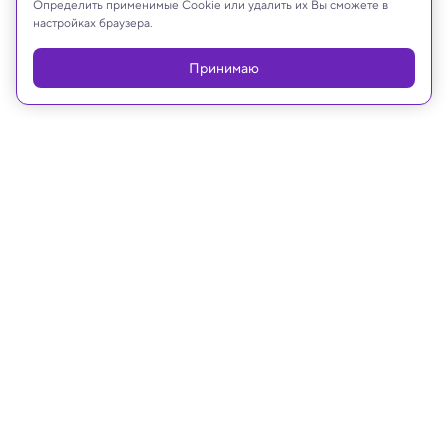
Определить применимые Cookie или удалить их Вы сможете в
настройках браузера.
Реклама
Принимаю
01.06.2026, 17:30
Космос
В Китае состоялся первый запуск
ракеты Long March-12B
В ходе дебютной миссии носитель доставил в
космос аппараты системы Qianfan — будущей