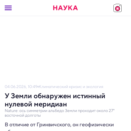
04.06.2026, 10:49
Климатический кризис и экология
У Земли обнаружен истинный
нулевой меридиан
Nature: ось симметрии альбедо Земли проходит около 27°
восточной долготы
В отличие от Гринвичского, он геофизически