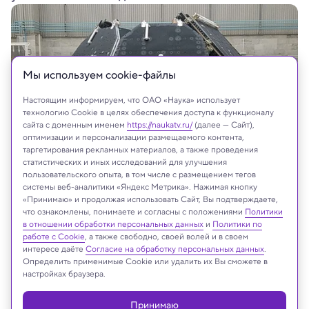
Мы используем сookie-файлы
Настоящим информируем, что ОАО «Наука» использует
технологию Cookie в целях обеспечения доступа к функционалу
сайта с доменным именем
https://naukatv.ru/
(далее — Сайт),
оптимизации и персонализации размещаемого контента,
таргетирования рекламных материалов, а также проведения
статистических и иных исследований для улучшения
пользовательского опыта, в том числе с размещением тегов
системы веб-аналитики «Яндекс Метрика». Нажимая кнопку
«Принимаю» и продолжая использовать Сайт, Вы подтверждаете,
что ознакомлены, понимаете и согласны с положениями
Политики
На сайте могут быть использованы материалы
в отношении обработки персональных данных
и
Политики по
интернет-ресурсов Facebook и Instagram,
работе с Cookie
, а также свободно, своей волей и в своем
владельцем которых является компания Meta
интересе даёте
Согласие на обработку персональных данных
.
Определить применимые Cookie или удалить их Вы сможете в
Platforms Inc., запрещённая на территории
настройках браузера.
Российской Федерации
Принимаю