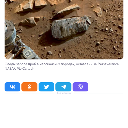
Следы забора проб в марсианских породах, оставленные Perseverance
NASA/JPL-Caltech
Реклама