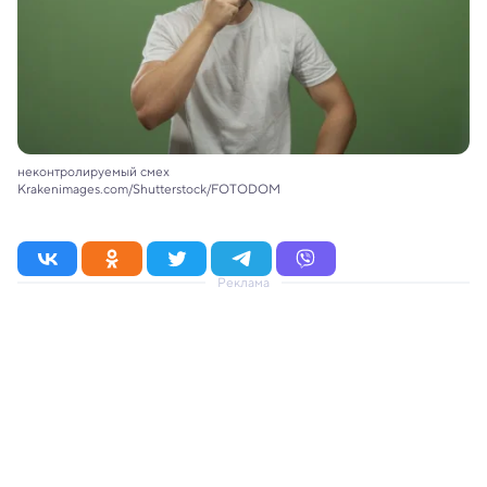
неконтролируемый смех
Krakenimages.com/Shutterstock/FOTODOM
Реклама