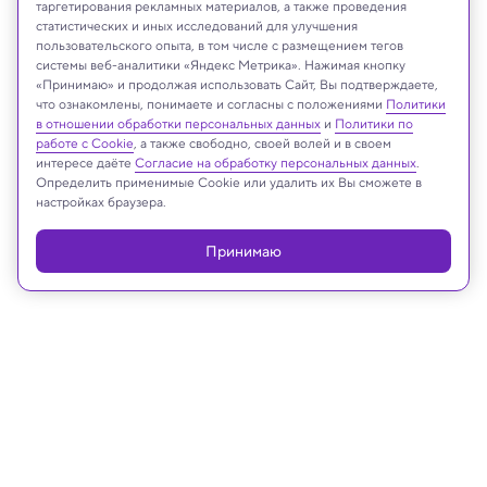
таргетирования рекламных материалов, а также проведения
статистических и иных исследований для улучшения
Cameron Watson/Shutterstock/FOTODOM
пользовательского опыта, в том числе с размещением тегов
системы веб-аналитики «Яндекс Метрика». Нажимая кнопку
«Принимаю» и продолжая использовать Сайт, Вы подтверждаете,
что ознакомлены, понимаете и согласны с положениями
Политики
в отношении обработки персональных данных
и
Политики по
Реклама
работе с Cookie
, а также свободно, своей волей и в своем
интересе даёте
Согласие на обработку персональных данных
.
Определить применимые Cookie или удалить их Вы сможете в
настройках браузера.
Принимаю
19.02.2026, 15:30
Биология
Ученые выяснили, как кислород