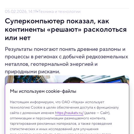
05.02.2026, 14:19
Техника и технологии
Суперкомпьютер показал, как
континенты «решают» расколоться
или нет
Результаты помогают понять древние разломы и
процессы в регионах с добычей редкоземельных
металлов, геотермальной энергией и
природными рисками.
Мы используем сookie-файлы
Настоящим информируем, что ОАО «Наука» использует
технологию Cookie в целях обеспечения доступа к функционалу
сайта с доменным именем
https://naukatv.ru/
(далее — Сайт),
оптимизации и персонализации размещаемого контента,
таргетирования рекламных материалов, а также проведения
статистических и иных исследований для улучшения