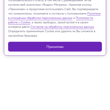
пользовательского опыта, в том числе с размещением тегов
системы веб-аналитики «Яндекс Метрика». Нажимая кнопку
«Принимаю» и продолжая использовать Сайт, Вы подтверждаете,
SeventyFour/Shutterstock/FOTODOM
что ознакомлены, понимаете и согласны с положениями
Политики
в отношении обработки персональных данных
и
Политики по
работе с Cookie
, а также свободно, своей волей и в своем
интересе даёте
Согласие на обработку персональных данных
.
Определить применимые Cookie или удалить их Вы сможете в
Реклама
настройках браузера.
Принимаю
03.02.2026, 18:06
Загадки науки
Геологи, наконец, поняли, что