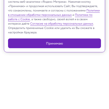
системы веб-аналитики «Яндекс Метрика». Нажимая кнопку
Thiago Rodrigues-Oliveira, Univ. Wien
«Принимаю» и продолжая использовать Сайт, Вы подтверждаете,
что ознакомлены, понимаете и согласны с положениями
Политики
в отношении обработки персональных данных
и
Политики по
работе с Cookie
, а также свободно, своей волей и в своем
Реклама
интересе даёте
Согласие на обработку персональных данных
.
Определить применимые Cookie или удалить их Вы сможете в
настройках браузера.
Принимаю
16.09.2024, 16:19
Медицина и здоровье
Раскрыт секрет управления
аппетитом: глотание вызывает