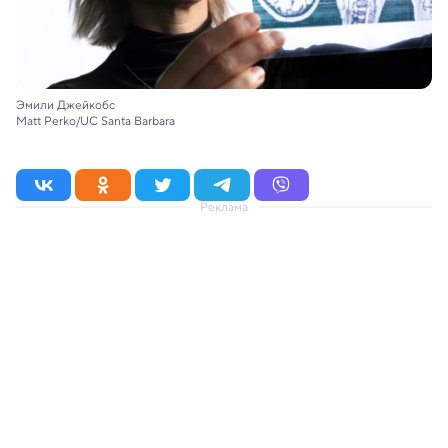
Эмили Джейкобс
Matt Perko/UC Santa Barbara
Реклама