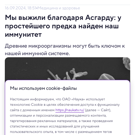
16.09.2024, 18:51
Медицина и здоровье
Мы выжили благодаря Асгарду: у
простейшего предка найден наш
иммунитет
Древние микроорганизмы могут быть ключом к
нашей иммунной системе.
Мы используем сookie-файлы
Настоящим информируем, что ОАО «Наука» использует
технологию Cookie в целях обеспечения доступа к функционалу
сайта с доменным именем
https://naukatv.ru/
(далее — Сайт),
оптимизации и персонализации размещаемого контента,
таргетирования рекламных материалов, а также проведения
статистических и иных исследований для улучшения
пользовательского опыта, в том числе с размещением тегов
Архея Асгард