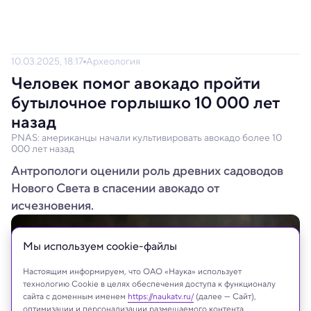
10.03.2025, 18:17
Археология
Человек помог авокадо пройти
бутылочное горлышко 10 000 лет
назад
PNAS: американцы начали культивировать авокадо более 10
000 лет назад
Антропологи оценили роль древних садоводов
Нового Света в спасении авокадо от
исчезновения.
Мы используем сookie-файлы
Настоящим информируем, что ОАО «Наука» использует
технологию Cookie в целях обеспечения доступа к функционалу
сайта с доменным именем
https://naukatv.ru/
(далее — Сайт),
оптимизации и персонализации размещаемого контента,