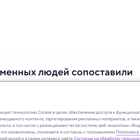
еменных людей сопоставили
овеком»
х мужчин в параметры рисунка Леонардо
зует технологию Cookie в целях обеспечения доступа к функциона
азмещаемого контента, таргетирования рекламных материалов, а такж
опыта, в том числе с размещением тегов системы веб-аналитики «Я
, что ознакомлены, понимаете и согласны с положениями
Политики в
своей волей и в своем интересе даёте
Согласие на обработку персона