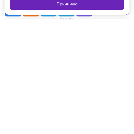
Принимаю
Реклама
09.06.2021, 15:30
Опубликованы новые фото самого
большого естественного спутника в
Солнечной системе