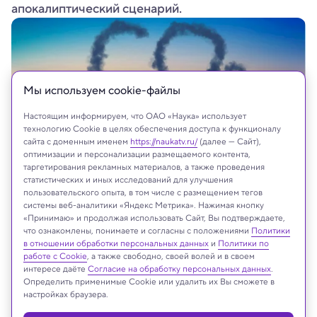
апокалиптический сценарий.
Мы используем сookie-файлы
Настоящим информируем, что ОАО «Наука» использует
технологию Cookie в целях обеспечения доступа к функционалу
сайта с доменным именем
https://naukatv.ru/
(далее — Сайт),
оптимизации и персонализации размещаемого контента,
таргетирования рекламных материалов, а также проведения
статистических и иных исследований для улучшения
пользовательского опыта, в том числе с размещением тегов
системы веб-аналитики «Яндекс Метрика». Нажимая кнопку
«Принимаю» и продолжая использовать Сайт, Вы подтверждаете,
что ознакомлены, понимаете и согласны с положениями
Политики
На сайте могут быть использованы материалы
в отношении обработки персональных данных
и
Политики по
интернет-ресурсов Facebook и Instagram,
работе с Cookie
, а также свободно, своей волей и в своем
владельцем которых является компания Meta
интересе даёте
Согласие на обработку персональных данных
.
Определить применимые Cookie или удалить их Вы сможете в
Platforms Inc., запрещённая на территории
настройках браузера.
Российской Федерации