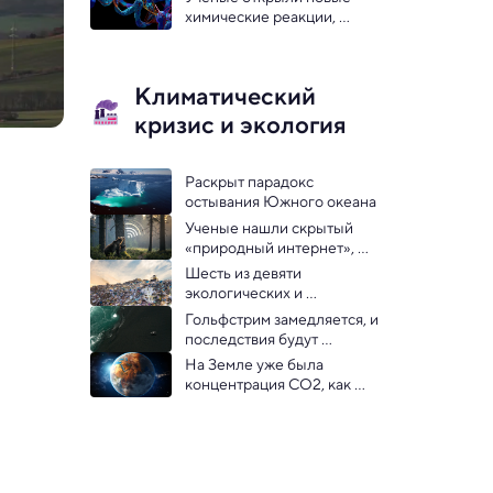
химические реакции, 
подходящие для 
самозарождения жизни
Климатический
кризис и экология
Раскрыт парадокс 
остывания Южного океана
Ученые нашли скрытый 
«природный интернет», 
который находится под 
Шесть из девяти 
угрозой
экологических и 
климатических «точек 
Гольфстрим замедляется, и 
невозврата» на Земле уже 
последствия будут 
пройдены
глобальными
На Земле уже была 
концентрация CO2, как 
сейчас. Вот только людей 
тогда не было — 
исследование