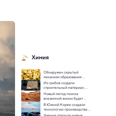
Химия
Обнаружен скрытый 
механизм образования 
золотой руды
Из грибов создали 
строительный материал, 
который держит тепло и не 
Новый метод поиска 
боится плесени
внеземной жизни будет 
использовать микробов
В Южной Корее создали 
технологию производства 
топлива из CO2
Ученые открыли новые 