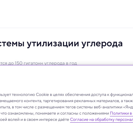
темы утилизации углерода
ся до 150 гигатонн углерода в год
ии, вирусологии и метагеномики пересмотрело роль
зует технологию Cookie в целях обеспечения доступа к функциона
азмещаемого контента, таргетирования рекламных материалов, а такж
опыта, в том числе с размещением тегов системы веб-аналитики «Я
, что ознакомлены, понимаете и согласны с положениями
Политики в
своей волей и в своем интересе даёте
Согласие на обработку персона
.