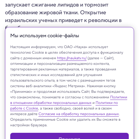
запускает сжигание липидов и тормозит
образование жировой ткани. Открытие
израильских ученых приведет к революции в
борьбе с лишним весом.
Мы используем сookie-файлы
Настоящим информируем, что ОАО «Наука» использует
технологию Cookie в целях обеспечения доступа к функционалу
сайта с доменным именем
https://naukatv.ru/
(далее — Сайт),
оптимизации и персонализации размещаемого контента,
таргетирования рекламных материалов, а также проведения
статистических и иных исследований для улучшения
пользовательского опыта, в том числе с размещением тегов
системы веб-аналитики «Яндекс Метрика». Нажимая кнопку
«Принимаю» и продолжая использовать Сайт, Вы подтверждаете,
что ознакомлены, понимаете и согласны с положениями
Политики
в отношении обработки персональных данных
и
Политики по
работе с Cookie
, а также свободно, своей волей и в своем
ViDI Studio/Shutterstock/FOTODOM
интересе даёте
Согласие на обработку персональных данных
.
Определить применимые Cookie или удалить их Вы сможете в
настройках браузера.
Реклама