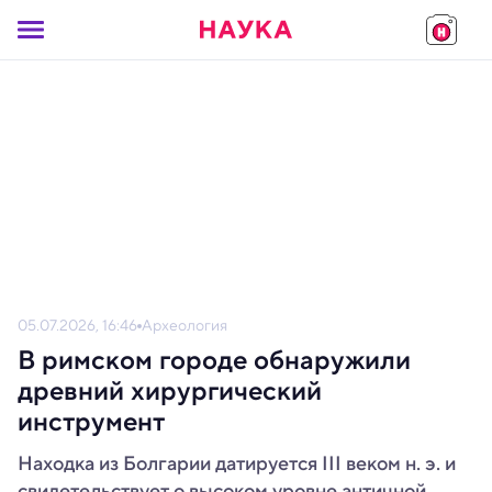
05.07.2026, 16:46
Археология
В римском городе обнаружили
древний хирургический
инструмент
Находка из Болгарии датируется III веком н. э. и
свидетельствует о высоком уровне античной