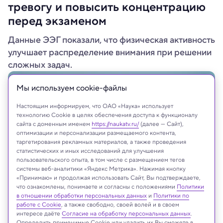
тревогу и повысить концентрацию
перед экзаменом
Данные ЭЭГ показали, что физическая активность
улучшает распределение внимания при решении
сложных задач.
Мы используем сookie-файлы
Настоящим информируем, что ОАО «Наука» использует
технологию Cookie в целях обеспечения доступа к функционалу
сайта с доменным именем
https://naukatv.ru/
(далее — Сайт),
оптимизации и персонализации размещаемого контента,
таргетирования рекламных материалов, а также проведения
статистических и иных исследований для улучшения
пользовательского опыта, в том числе с размещением тегов
системы веб-аналитики «Яндекс Метрика». Нажимая кнопку
«Принимаю» и продолжая использовать Сайт, Вы подтверждаете,
что ознакомлены, понимаете и согласны с положениями
Политики
DukiPh/Shutterstock/FOTODOM
в отношении обработки персональных данных
и
Политики по
работе с Cookie
, а также свободно, своей волей и в своем
интересе даёте
Согласие на обработку персональных данных
.
Определить применимые Cookie или удалить их Вы сможете в