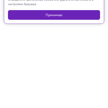
настройках браузера.
Реклама
Принимаю
13.05.2026, 16:45
Психология
Опровергнута роль тестостерона в
рискованном поведении у мужчин
Причина мужской склонности к риску, скорее
всего, не в гормонах, а в сложном сочетании
биопсихосоциальных факторов.