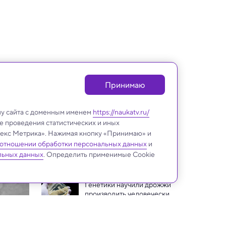
Принимаю
лу сайта с доменным именем
https://naukatv.ru/
е проведения статистических и иных
ндекс Метрика». Нажимая кнопку «Принимаю» и
 отношении обработки персональных данных
и
Медицина и здоровье
льных данных
. Определить применимые Cookie
Генетики научили дрожжи 
производить человеческий 
фермент для лечения 
Психические расстройства 
заболеваний
оказались связаны с 
иммунитетом