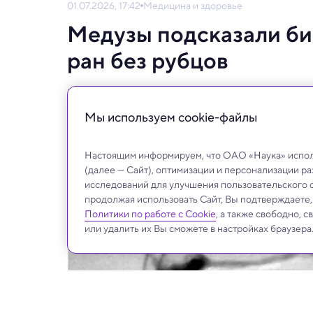
01.07.2026, 17:42
Медицина и здоровье
Медузы подсказали би
ран без рубцов
Прозрачность делает этих животных особ
наблюдать за движением клеток в живом 
Мы используем сookie-файлы
Настоящим информируем, что ОАО «Наука» исполь
(далее — Сайт), оптимизации и персонализации р
исследований для улучшения пользовательского 
продолжая использовать Сайт, Вы подтверждаете
Политики по работе с Cookie
, а также свободно, 
или удалить их Вы сможете в настройках браузера