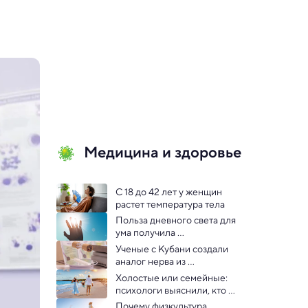
Медицина и здоровье
С 18 до 42 лет у женщин 
растет температура тела
Польза дневного света для 
ума получила 
количественную оценку
Ученые с Кубани создали 
аналог нерва из 
нановолокон
Холостые или семейные: 
психологи выяснили, кто 
счастливее и здоровее
Почему физкультура 