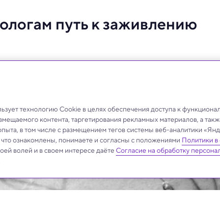
ологам путь к заживлению
енно удобными для исследований, позволяя ученым
организме в режиме реального времени.
зует технологию Cookie в целях обеспечения доступа к функциона
азмещаемого контента, таргетирования рекламных материалов, а такж
опыта, в том числе с размещением тегов системы веб-аналитики «Я
, что ознакомлены, понимаете и согласны с положениями
Политики в
своей волей и в своем интересе даёте
Согласие на обработку персона
.