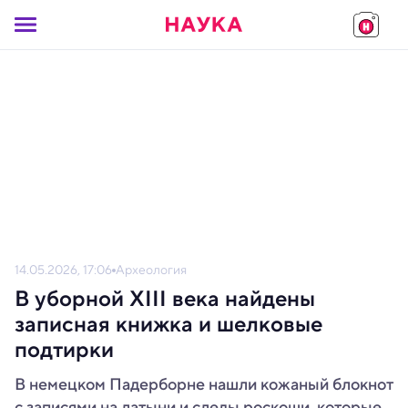
14.05.2026, 17:06
Археология
В уборной XIII века найдены
записная книжка и шелковые
подтирки
В немецком Падерборне нашли кожаный блокнот
с записями на латыни и следы роскоши, которые