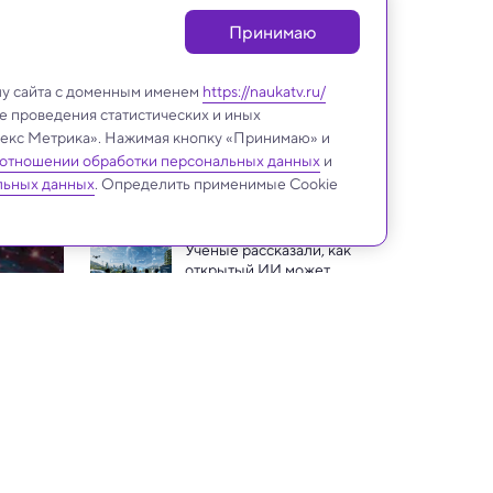
Принимаю
лу сайта с доменным именем
https://naukatv.ru/
е проведения статистических и иных
ндекс Метрика». Нажимая кнопку «Принимаю» и
 отношении обработки персональных данных
и
Будущее
льных данных
. Определить применимые Cookie
Ученые рассказали, как 
открытый ИИ может 
изменить мир после 2030 
Американские дизайнеры 
года 
изобрели растворимую 
одежду из желатина
Американский стартап 
предложил цифровое 
бессмертие в виде робота 
Сверххолодная «банковская 
или голограммы
карта» исключила 
возможность подделки 
Гонки на летающих 
денег
автомобилях устроили в 
США — видео