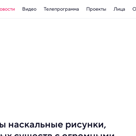
овости
Видео
Телепрограмма
Проекты
Лица
О
ы наскальные рисунки,
ых существ с огромными