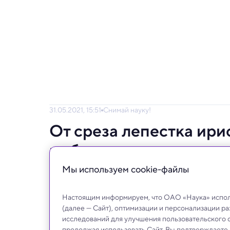
31.05.2021, 15:51
Снимай науку!
От среза лепестка ири
выбраны лучшие научн
«Снимай науку!»
Мы используем сookie-файлы
Названы имена лучших авторов, чьи снимк
Настоящим информируем, что ОАО «Наука» исполь
(далее — Сайт), оптимизации и персонализации р
исследований для улучшения пользовательского 
продолжая использовать Сайт, Вы подтверждаете