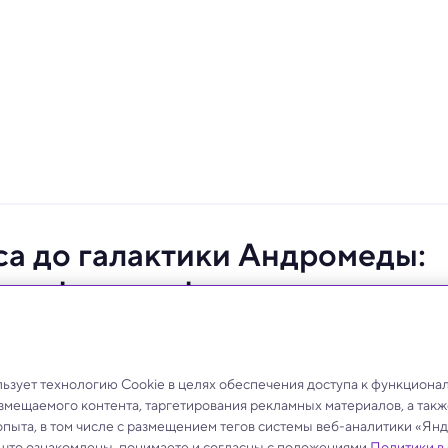
са до галактики Андромеды:
ые фотографии конкурса
и украсили научные статьи «Википедии».
зует технологию Cookie в целях обеспечения доступа к функциона
азмещаемого контента, таргетирования рекламных материалов, а такж
опыта, в том числе с размещением тегов системы веб-аналитики «Я
, что ознакомлены, понимаете и согласны с положениями
Политики в