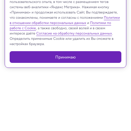
пользовательского опыта, в том числе с размещением тегов
системы веб-аналитики «Яндекс Метрика». Нажимая кнопку
Google Ai
«Принимаю» и продолжая использовать Сайт, Вы подтверждаете,
что ознакомлены, понимаете и согласны с положениями
Политики
в отношении обработки персональных данных
и
Политики по
работе с Cookie
, а также свободно, своей волей и в своем
интересе даёте
Согласие на обработку персональных данных
.
Реклама
Определить применимые Cookie или удалить их Вы сможете в
настройках браузера.
Принимаю
17.10.2025, 12:18
Археология
В Египте нашли древний храм и
возможный путь к гробнице