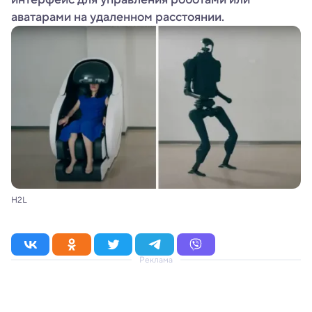
аватарами на удаленном расстоянии.
H2L
Реклама