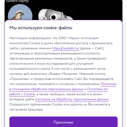
Мы используем сookie-файлы
Настоящим информируем, что ОАО «Наука» использует
технологию Cookie в целях обеспечения доступа к функционалу
сайта с доменным именем
https://naukatv.ru/
(далее — Сайт),
оптимизации и персонализации размещаемого контента,
таргетирования рекламных материалов, а также проведения
статистических и иных исследований для улучшения
пользовательского опыта, в том числе с размещением тегов
Kathleen L.S. Garland et al./ iScience, 2025
системы веб-аналитики «Яндекс Метрика». Нажимая кнопку
«Принимаю» и продолжая использовать Сайт, Вы подтверждаете,
что ознакомлены, понимаете и согласны с положениями
Политики
в отношении обработки персональных данных
и
Политики по
Реклама
работе с Cookie
, а также свободно, своей волей и в своем
интересе даёте
Согласие на обработку персональных данных
.
Определить применимые Cookie или удалить их Вы сможете в
настройках браузера.
Принимаю