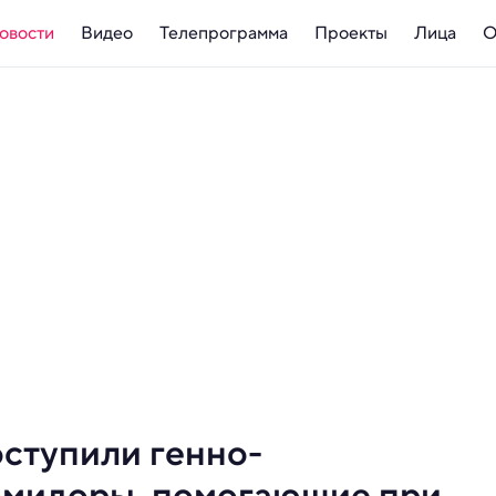
овости
Видео
Телепрограмма
Проекты
Лица
О
оступили генно-
мидоры, помогающие при