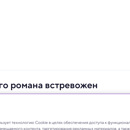
го романа встревожен
 возрождению мамонтов
еальность, но надо ли нам это?
зует технологию Cookie в целях обеспечения доступа к функциона
азмещаемого контента, таргетирования рекламных материалов, а такж