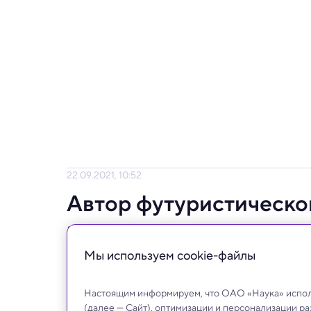
22.09.2021, 10:52
Автор футуристическо
планами генетиков по
Мы используем сookie-файлы
Как водится, фантастика превращается в р
Настоящим информируем, что ОАО «Наука» исполь
(далее — Сайт), оптимизации и персонализации р