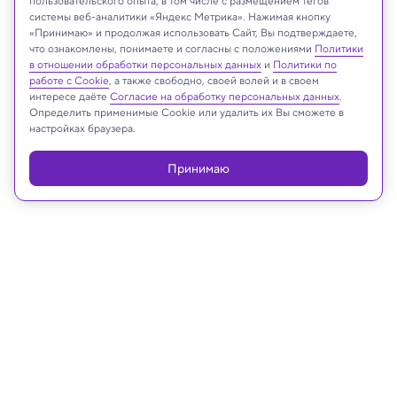
пользовательского опыта, в том числе с размещением тегов
andriano.cz/Shutterstock/FOTODOM
системы веб-аналитики «Яндекс Метрика». Нажимая кнопку
«Принимаю» и продолжая использовать Сайт, Вы подтверждаете,
что ознакомлены, понимаете и согласны с положениями
Политики
в отношении обработки персональных данных
и
Политики по
работе с Cookie
, а также свободно, своей волей и в своем
Реклама
интересе даёте
Согласие на обработку персональных данных
.
Определить применимые Cookie или удалить их Вы сможете в
настройках браузера.
Принимаю
28.07.2025, 13:34
Медицина и здоровье
Исследование определило
критический возраст, после