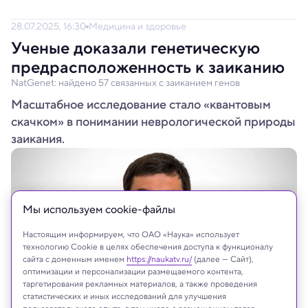
28.07.2025, 16:30
Медицина и здоровье
Ученые доказали генетическую
предрасположенность к заиканию
NatGenet: найдено 57 связанных с заиканием генов
Масштабное исследование стало «квантовым
скачком» в понимании неврологической природы
заикания.
Мы используем сookie-файлы
Настоящим информируем, что ОАО «Наука» использует
технологию Cookie в целях обеспечения доступа к функционалу
сайта с доменным именем
https://naukatv.ru/
(далее — Сайт),
оптимизации и персонализации размещаемого контента,
таргетирования рекламных материалов, а также проведения
статистических и иных исследований для улучшения