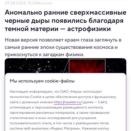
29.08.2024, 15:30
Космос
Аномально ранние сверхмассивные
черные дыры появились благодаря
темной материи — астрофизики
Новая версия позволяет краем глаза заглянуть в
самые ранние эпохи существования космоса и
прикоснуться к загадкам физики.
Мы используем сookie-файлы
Настоящим информируем, что ОАО «Наука» использует
технологию Cookie в целях обеспечения доступа к функционалу
сайта с доменным именем
https://naukatv.ru/
(далее — Сайт),
оптимизации и персонализации размещаемого контента,
таргетирования рекламных материалов, а также проведения
статистических и иных исследований для улучшения
пользовательского опыта, в том числе с размещением тегов
системы веб-аналитики «Яндекс Метрика». Нажимая кнопку