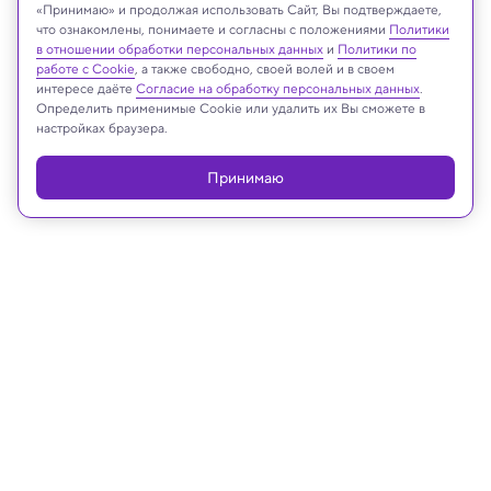
Изображение с «Джеймса Уэбба» показывает квазар J0148, обведенный
«Принимаю» и продолжая использовать Сайт, Вы подтверждаете,
красным. Вставки: сверху - центральная черная дыра, снизу — излучение
что ознакомлены, понимаете и согласны с положениями
Политики
от галактики
в отношении обработки персональных данных
и
Политики по
MIT/NASA
работе с Cookie
, а также свободно, своей волей и в своем
интересе даёте
Согласие на обработку персональных данных
.
Определить применимые Cookie или удалить их Вы сможете в
настройках браузера.
Реклама
Принимаю
28.08.2024, 18:01
Космос
«Джеймс Уэбб» открыл шесть