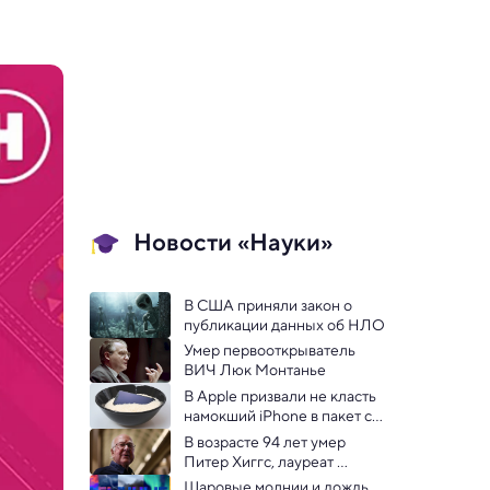
Новости «Науки»
В США приняли закон о 
публикации данных об НЛО
Умер первооткрыватель 
ВИЧ Люк Монтанье
В Apple призвали не класть 
намокший iPhone в пакет с 
рисом и не сушить феном
В возрасте 94 лет умер 
Питер Хиггс, лауреат 
Нобелевской премии по 
Шаровые молнии и дождь 