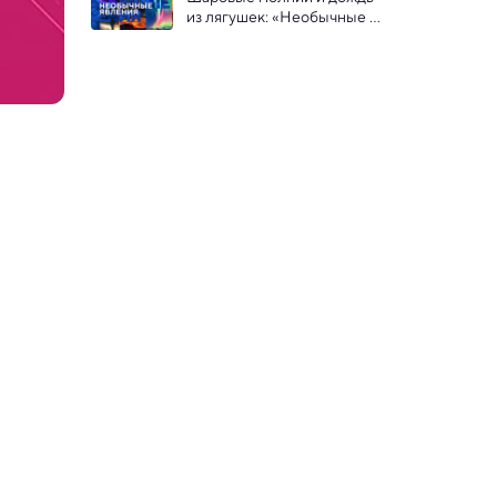
физике
из лягушек: «Необычные 
явления» на «Науке»