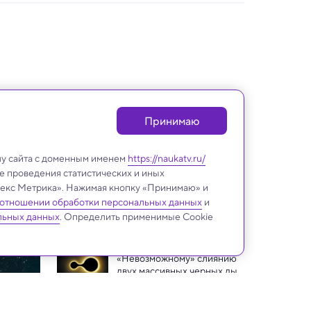
Принимаю
лу сайта с доменным именем
https://naukatv.ru/
е проведения статистических и иных
ндекс Метрика». Нажимая кнопку «Принимаю» и
 отношении обработки персональных данных
и
Космос
льных данных
. Определить применимые Cookie
«Невозможному» слиянию 
двух массивных черных дыр 
нашли объяснение
Астрономы расшифровали 
загадочный сигнал из нашей 