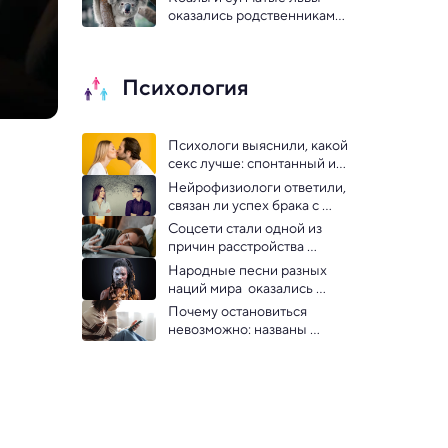
оказались родственниками: 
неожиданное открытие 
палеобиологов
Психология
Психологи выяснили, какой 
секс лучше: спонтанный или 
запланированный
Нейрофизиологи ответили, 
связан ли успех брака с 
синхронизацией мозговых 
Соцсети стали одной из 
волн пары
причин расстройства 
пищевого поведения у 
Народные песни разных 
молодых людей
наций мира  оказались 
похожи между собой
Почему остановиться 
невозможно: названы 
истинные причины тяги к 
соцсетям