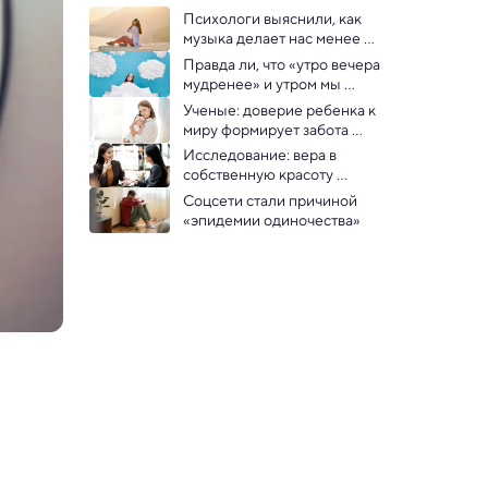
Психологи выяснили, как 
музыка делает нас менее 
одинокими
Правда ли, что «утро вечера 
мудренее» и утром мы 
принимаем лучшие 
Ученые: доверие ребенка к 
решения. Что говорит наука  
миру формирует забота 
матери в первые 10 месяцев
Исследование: вера в 
собственную красоту 
помогает карьере
Соцсети стали причиной 
«эпидемии одиночества»