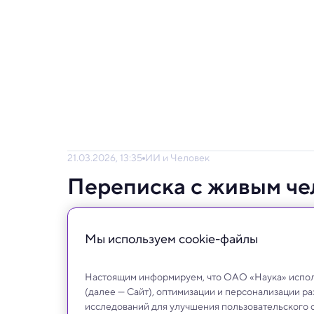
21.03.2026, 13:35
ИИ и Человек
Переписка с живым че
одиночества, чем чат 
Мы используем сookie-файлы
Даже бот, специально спроектированный 
душу.
Настоящим информируем, что ОАО «Наука» исполь
(далее — Сайт), оптимизации и персонализации р
исследований для улучшения пользовательского 