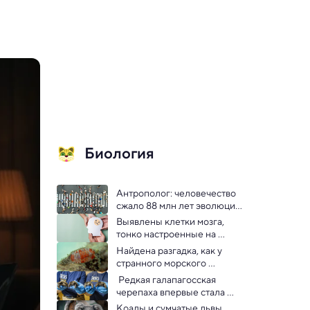
Биология
Антрополог: человечество 
сжало 88 млн лет эволюции 
до нескольких
Выявлены клетки мозга, 
тонко настроенные на 
разочарование
Найдена разгадка, как у 
странного морского 
существа по всей спине 
 Редкая галапагосская 
появились глаза
черепаха впервые стала 
мамой почти в 100 лет
Коалы и сумчатые львы 