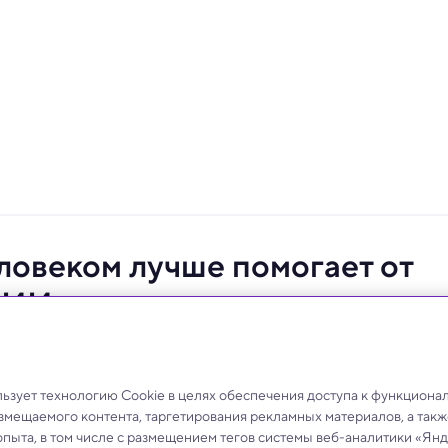
ловеком лучше помогает от
с ИИ
для психологической поддержки, не заменит живую
зует технологию Cookie в целях обеспечения доступа к функциона
азмещаемого контента, таргетирования рекламных материалов, а такж
опыта, в том числе с размещением тегов системы веб-аналитики «Я