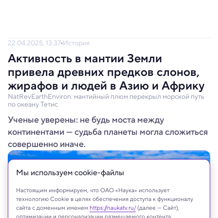
22.04.2025, 13:37
История
Активность в мантии Земли
привела древних предков слонов,
жирафов и людей в Азию и Африку
NatRevEarthEnviron: мантийный плюм перекрыл морской путь
по океану Тетис
Ученые уверены: не будь моста между
континентами — судьба планеты могла сложиться
совершенно иначе.
Мы используем сookie-файлы
Настоящим информируем, что ОАО «Наука» использует
технологию Cookie в целях обеспечения доступа к функционалу
сайта с доменным именем
https://naukatv.ru/
(далее — Сайт),
оптимизации и персонализации размещаемого контента,