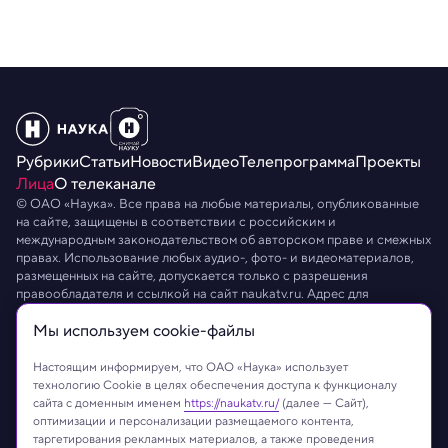
Рубрики
Статьи
Новости
Видео
Телепрограмма
Проекты
Лица
О телеканале
© ОАО «Наука». Все права на любые материалы, опубликованные
на сайте, защищены в соответствии с российским и
международным законодательством об авторском праве и смежных
правах. Использование любых аудио-, фото- и видеоматериалов,
размещенных на сайте, допускается только с разрешения
правообладателя и ссылкой на сайт
naukatv.ru
. Адрес для
направления юридически значимых сообщений:
info@naukatv.ru
.
Мы используем сookie-файлы
Обработка персональных данных
Работа с cookie-файлами
Защита персональных данных
Настоящим информируем, что ОАО «Наука» использует
технологию Cookie в целях обеспечения доступа к функционалу
сайта с доменным именем
https://naukatv.ru/
(далее — Сайт),
оптимизации и персонализации размещаемого контента,
таргетирования рекламных материалов, а также проведения