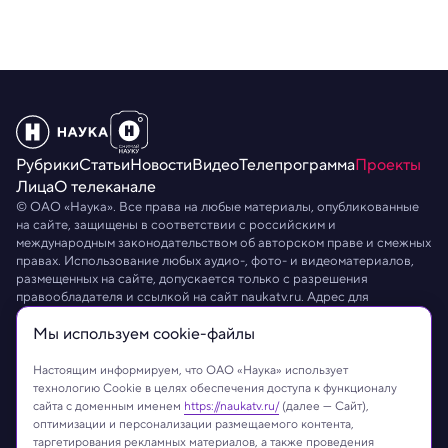
Рубрики
Статьи
Новости
Видео
Телепрограмма
Проекты
Лица
О телеканале
© ОАО «Наука». Все права на любые материалы, опубликованные
на сайте, защищены в соответствии с российским и
международным законодательством об авторском праве и смежных
правах. Использование любых аудио-, фото- и видеоматериалов,
размещенных на сайте, допускается только с разрешения
правообладателя и ссылкой на сайт
naukatv.ru
. Адрес для
направления юридически значимых сообщений:
info@naukatv.ru
.
Мы используем сookie-файлы
Обработка персональных данных
Работа с cookie-файлами
Защита персональных данных
Настоящим информируем, что ОАО «Наука» использует
технологию Cookie в целях обеспечения доступа к функционалу
сайта с доменным именем
https://naukatv.ru/
(далее — Сайт),
оптимизации и персонализации размещаемого контента,
таргетирования рекламных материалов, а также проведения