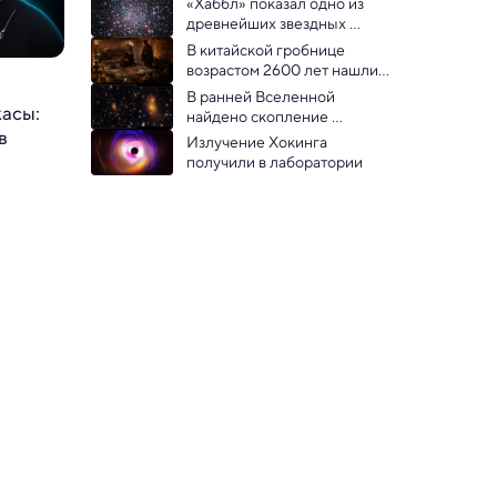
«Хаббл» показал одно из 
Медичи XVI века
древнейших звездных 
скоплений Млечного Пути
В китайской гробнице 
возрастом 2600 лет нашли 
следы магического ритуала
В ранней Вселенной 
асы:
найдено скопление 
в
галактик, которого не 
Излучение Хокинга 
должно быть
получили в лаборатории