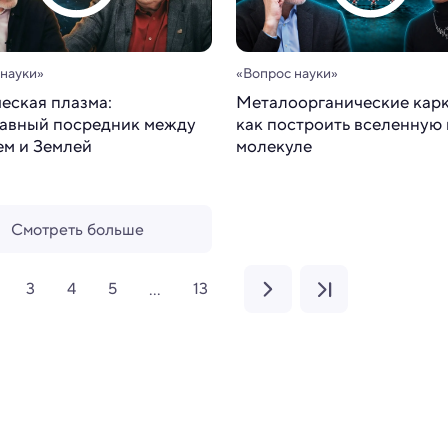
 науки»
«Вопрос науки»
еская плазма:
Металоорганические карк
авный посредник между
как построить вселенную 
м и Землей
молекуле
Смотреть больше
3
4
5
13
...