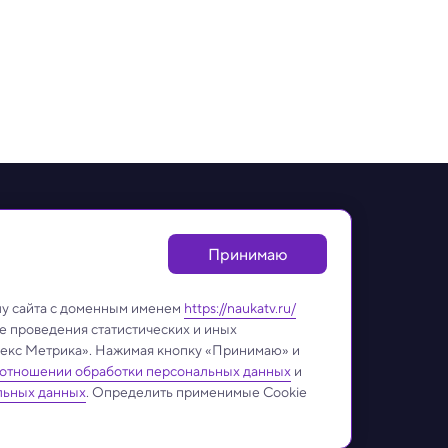
леканале
Принимаю
дательством об авторском праве и смежных правах.
ой на сайт
naukatv.ru
. Адрес для направления юридически
лу сайта с доменным именем
https://naukatv.ru/
е проведения статистических и иных
ндекс Метрика». Нажимая кнопку «Принимаю» и
 отношении обработки персональных данных
и
льных данных
. Определить применимые Cookie