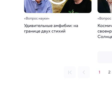
«Вопрос науки»
«Вопрос
Удивительные амфибии: на
Космич
границе двух стихий
своенр
Солнце
1
2