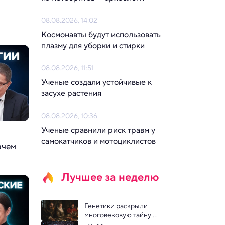
08.08.2026, 14:02
Космонавты будут использовать 
плазму для уборки и стирки
08.08.2026, 11:51
Ученые создали устойчивые к 
засухе растения
08.08.2026, 10:36
Ученые сравнили риск травм у 
самокатчиков и мотоциклистов
ачем
Лучшее за неделю
Генетики раскрыли 
многовековую тайну 
последних дней герцогов 