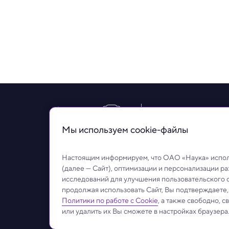
Рубрики
Статьи
Н
Мы используем сookie-файлы
© ОАО «Наука». Все права на любые материалы, опубликован
Использование любых аудио-, фото- и видеоматериалов, разм
значимых сообщений:
info@naukatv.ru
.
Настоящим информируем, что ОАО «Наука» исполь
Обработка персональных данных
Работа с cookie-фа
(далее — Сайт), оптимизации и персонализации р
исследований для улучшения пользовательского 
продолжая использовать Сайт, Вы подтверждаете
Политики по работе с Cookie
, а также свободно, 
или удалить их Вы сможете в настройках браузера