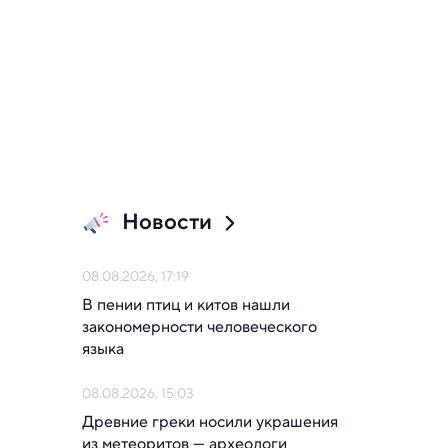
Новости
08.08.2026, 17:19
В пении птиц и китов нашли 
закономерности человеческого 
языка
08.08.2026, 15:03
Древние греки носили украшения 
из метеоритов — археологи