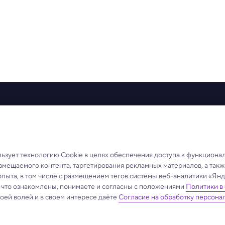
овости
Видео
Телепрограмма
Проекты
Лица
О те
ные на сайте, защищены в соответствии с российским и международным законо
ещенных на сайте, допускается только с разрешения правообладателя и ссылк
зует технологию Cookie в целях обеспечения доступа к функциона
йлами
Защита персональных данных
азмещаемого контента, таргетирования рекламных материалов, а такж
опыта, в том числе с размещением тегов системы веб-аналитики «Я
, что ознакомлены, понимаете и согласны с положениями
Политики в
своей волей и в своем интересе даёте
Согласие на обработку персона
.