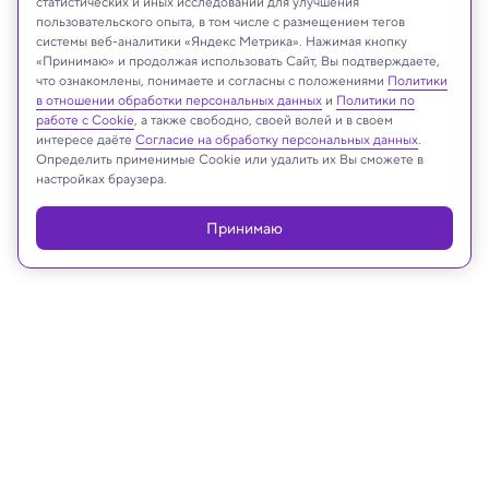
статистических и иных исследований для улучшения
пользовательского опыта, в том числе с размещением тегов
MOLA
системы веб-аналитики «Яндекс Метрика». Нажимая кнопку
«Принимаю» и продолжая использовать Сайт, Вы подтверждаете,
что ознакомлены, понимаете и согласны с положениями
Политики
в отношении обработки персональных данных
и
Политики по
работе с Cookie
, а также свободно, своей волей и в своем
Реклама
интересе даёте
Согласие на обработку персональных данных
.
Определить применимые Cookie или удалить их Вы сможете в
настройках браузера.
Принимаю
06.02.2024, 17:15
Археология
Новую разновидность динозавров,
похожих на гигантских страусов,