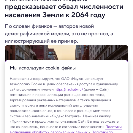
предсказывает обвал численности
населения Земли к 2064 году
По словам физиков — авторов новой
демографической модели, это не прогноз, а
иллюстрирующий ее пример.
Мы используем сookie-файлы
Настоящим информируем, что ОАО «Наука» использует
технологию Cookie в целях обеспечения доступа к функционалу
сайта с доменным именем
https://naukatv.ru/
(далее — Сайт),
оптимизации и персонализации размещаемого контента,
таргетирования рекламных материалов, а также проведения
статистических и иных исследований для улучшения
пользовательского опыта, в том числе с размещением тегов
системы веб-аналитики «Яндекс Метрика». Нажимая кнопку
Ryan DeBerardinis/Shutterstock/FOTODOM
«Принимаю» и продолжая использовать Сайт, Вы подтверждаете,
что ознакомлены, понимаете и согласны с положениями
Политики
в отношении обработки персональных данных
и
Политики по