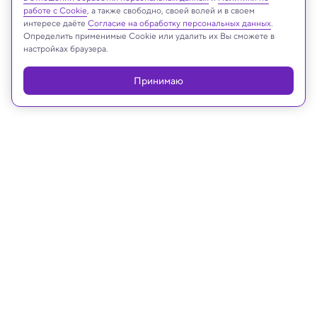
работе с Cookie
, а также свободно, своей волей и в своем
интересе даёте
Согласие на обработку персональных данных
.
Реклама
Определить применимые Cookie или удалить их Вы сможете в
настройках браузера.
Принимаю
25.05.2026, 14:30
Математика
Математики доказали
геометрическую теорему через
теорию вероятностей
Автор, впервые сформулировавший эту задачу,