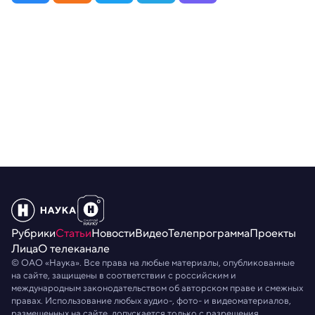
Рубрики
Статьи
Новости
Видео
Телепрограмма
Проекты
Лица
О телеканале
© ОАО «Наука». Все права на любые материалы, опубликованные
на сайте, защищены в соответствии с российским и
международным законодательством об авторском праве и смежных
правах. Использование любых аудио-, фото- и видеоматериалов,
размещенных на сайте, допускается только с разрешения