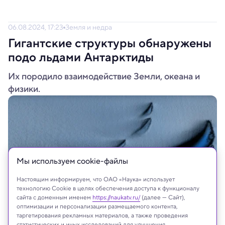
06.08.2024, 17:23
Земля и недра
Гигантские структуры обнаружены
подо льдами Антарктиды
Их породило взаимодействие Земли, океана и
физики.
Мы используем сookie-файлы
Настоящим информируем, что ОАО «Наука» использует
технологию Cookie в целях обеспечения доступа к функционалу
сайта с доменным именем
https://naukatv.ru/
(далее — Сайт),
оптимизации и персонализации размещаемого контента,
таргетирования рекламных материалов, а также проведения
Filip Stedt / University of Gothenburg
статистических и иных исследований для улучшения