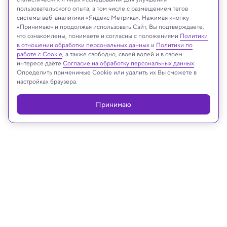
пользовательского опыта, в том числе с размещением тегов
системы веб-аналитики «Яндекс Метрика». Нажимая кнопку
«Принимаю» и продолжая использовать Сайт, Вы подтверждаете,
что ознакомлены, понимаете и согласны с положениями
Политики
Реклама
в отношении обработки персональных данных
и
Политики по
работе с Cookie
, а также свободно, своей волей и в своем
интересе даёте
Согласие на обработку персональных данных
.
Определить применимые Cookie или удалить их Вы сможете в
настройках браузера.
Принимаю
31.07.2024, 19:20
Земля и недра
Как образуются сапфиры в
вулканах — неожиданная версия
ученых