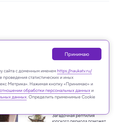
Принимаю
лу сайта с доменным именем
https://naukatv.ru/
е проведения статистических и иных
ндекс Метрика». Нажимая кнопку «Принимаю» и
 отношении обработки персональных данных
и
Археология
льных данных
. Определить применимые Cookie
Загадочная рептилия 
юрского периода поможет 
понять, как змеи потеряли 
Жители средневековой 
ноги
Сербии катались на 