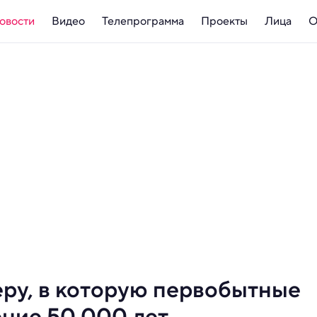
овости
Видео
Телепрограмма
Проекты
Лица
О
ру, в которую первобытные
ение 50 000 лет