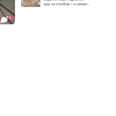
круг из столбов — и связали 
его со Стоунхенджем