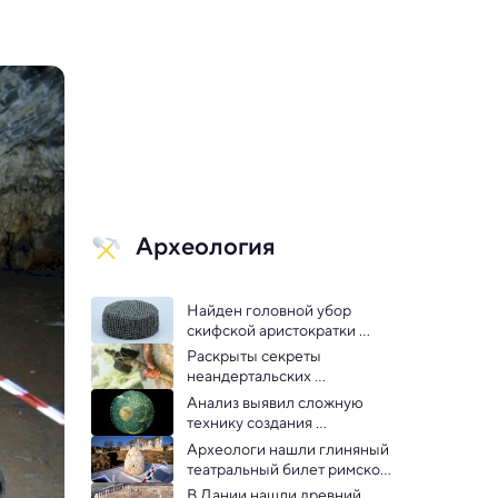
Археология
Найден головной убор 
скифской аристократки 
возрастом 2500 лет 
Раскрыты секреты 
неандертальских 
технологий изготовления 
Анализ выявил сложную 
каменных орудий
технику создания 
Небесного диска из Небры 
Археологи нашли глиняный 
возрастом 3 600 лет
театральный билет римской 
эпохи
В Дании нашли древний 