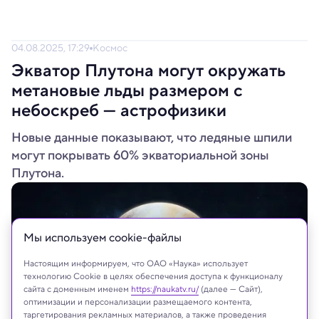
04.08.2025, 17:29
Космос
Экватор Плутона могут окружать
метановые льды размером с
небоскреб — астрофизики
Новые данные показывают, что ледяные шпили
могут покрывать 60% экваториальной зоны
Плутона.
Мы используем сookie-файлы
Настоящим информируем, что ОАО «Наука» использует
технологию Cookie в целях обеспечения доступа к функционалу
сайта с доменным именем
https://naukatv.ru/
(далее — Сайт),
оптимизации и персонализации размещаемого контента,
таргетирования рекламных материалов, а также проведения