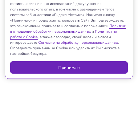
статистических и иных исследований для улучшения
пользовательского опыта, в том числе с размещением тегов
системы веб-аналитики «Яндекс Метрика». Нажимая кнопку
buradaki/Shutterstock/FOTODOM
«Принимаю» и продолжая использовать Сайт, Вы подтверждаете,
что ознакомлены, понимаете и согласны с положениями
Политики
в отношении обработки персональных данных
и
Политики по
работе с Cookie
, а также свободно, своей волей и в своем
интересе даёте
Согласие на обработку персональных данных
.
Реклама
Определить применимые Cookie или удалить их Вы сможете в
настройках браузера.
Принимаю
04.08.2025, 11:56
Космос
«Джеймс Уэбб» переснял