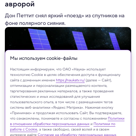
авророй
Дон Петтит снял яркий «поезд» из спутников на
фоне полярного сияния.
Мы используем сookie-файлы
Настоящим информируем, что ОАО «Наука» использует
технологию Cookie в целях обеспечения доступа к функционалу
сайта с доменным именем
https://naukatv.ru/
(далее — Сайт),
оптимизации и персонализации размещаемого контента,
таргетирования рекламных материалов, а также проведения
статистических и иных исследований для улучшения
пользовательского опыта, в том числе с размещением тегов
Jacques Dayan/Shutterstock/FOTODOM
системы веб-аналитики «Яндекс Метрика». Нажимая кнопку
«Принимаю» и продолжая использовать Сайт, Вы подтверждаете,
что ознакомлены, понимаете и согласны с положениями
Политики
в отношении обработки персональных данных
и
Политики по
Реклама
работе с Cookie
, а также свободно, своей волей и в своем
интересе даёте
Согласие на обработку персональных данных
.