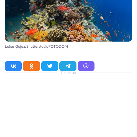
Lukas Gojda/Shutterstock/FOTODOM
Реклама