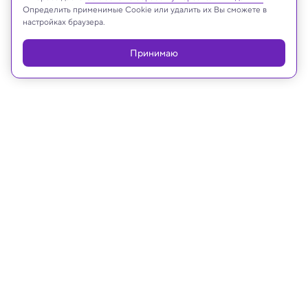
Определить применимые Cookie или удалить их Вы сможете в
настройках браузера.
Принимаю
10.10.2025, 17:25
Космос
Завершена сборка космического
телескопа «Платон» — видео
Аппарату предстоят непростые испытания.