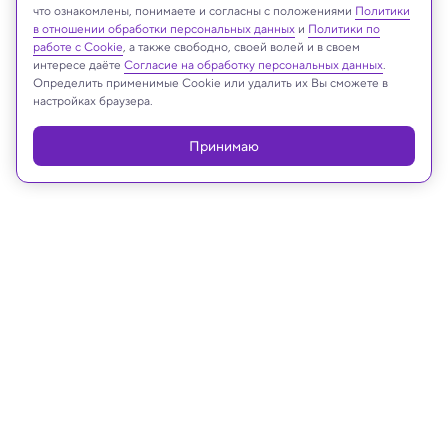
Иллюстрация: ChatGPT
что ознакомлены, понимаете и согласны с положениями
Политики
в отношении обработки персональных данных
и
Политики по
работе с Cookie
, а также свободно, своей волей и в своем
интересе даёте
Согласие на обработку персональных данных
.
Определить применимые Cookie или удалить их Вы сможете в
Реклама
настройках браузера.
Принимаю
29.05.2026, 13:29
ИИ и Человек
Математический ИИ помог решить
задачу, которая полвека не