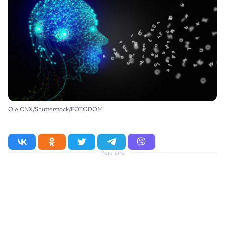
Ole.CNX/Shutterstock/FOTODOM
Реклама