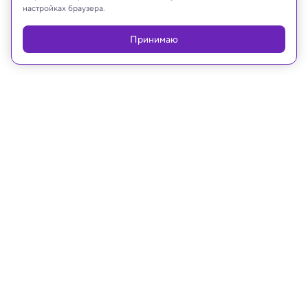
настройках браузера.
Принимаю
24.08.2023, 14:21
Будущее
Сколько человек нужно для
создания устойчивой колонии на
Марсе? Отвечает исследование
Каких не возьмут в космонавты: ученые также
выяснили, люди какого психологического типа
умрут первыми.