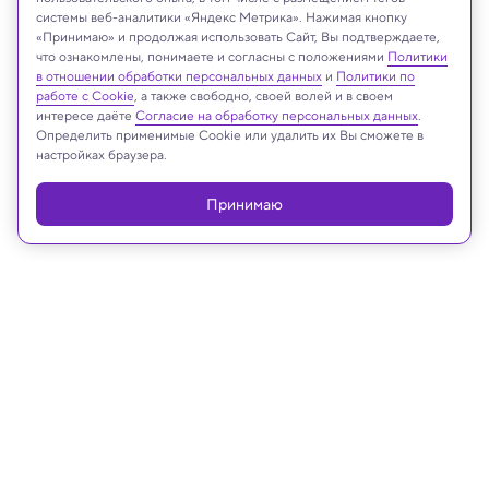
Принстонский университет
системы веб-аналитики «Яндекс Метрика». Нажимая кнопку
«Принимаю» и продолжая использовать Сайт, Вы подтверждаете,
что ознакомлены, понимаете и согласны с положениями
Политики
в отношении обработки персональных данных
и
Политики по
Реклама
работе с Cookie
, а также свободно, своей волей и в своем
интересе даёте
Согласие на обработку персональных данных
.
Определить применимые Cookie или удалить их Вы сможете в
настройках браузера.
Принимаю
08.06.2023, 15:56
Техника и технологии
ChatGPT разработал своего
первого робота (при помощи
людей-ассистентов)