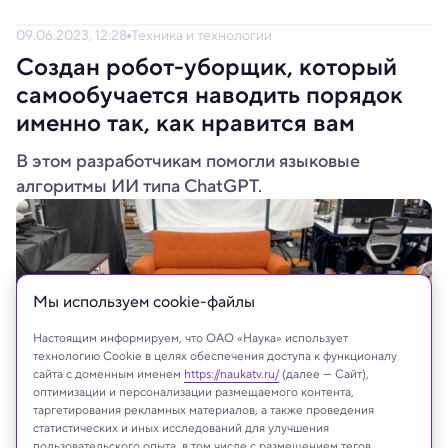
09.06.2023, 12:28
Техника и технологии
Создан робот-уборщик, который
самообучается наводить порядок
именно так, как нравится вам
В этом разработчикам помогли языковые
алгоритмы ИИ типа ChatGPT.
Мы используем сookie-файлы
Настоящим информируем, что ОАО «Наука» использует
технологию Cookie в целях обеспечения доступа к функционалу
сайта с доменным именем
https://naukatv.ru/
(далее — Сайт),
оптимизации и персонализации размещаемого контента,
таргетирования рекламных материалов, а также проведения
статистических и иных исследований для улучшения
пользовательского опыта, в том числе с размещением тегов