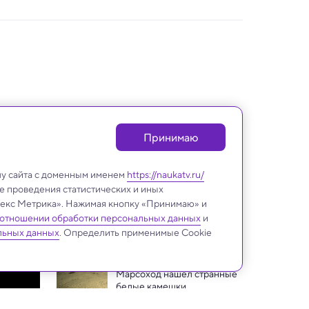
Принимаю
лу сайта с доменным именем
https://naukatv.ru/
е проведения статистических и иных
ндекс Метрика». Нажимая кнопку «Принимаю» и
 отношении обработки персональных данных
и
Космос
льных данных
. Определить применимые Cookie
Марсоход нашел странные 
белые камешки
Астрономы создали самую 