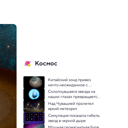
Космос
Китайский зонд привез 
нечто неожиданное с 
дальней стороны Луны
Схлопнувшаяся звезда на 
наших глазах превращается 
в гигантский алмаз
Над Чувашией пролетел 
яркий метеорит
Симуляция показала гибель 
звезд в черной дыре
Мощная геомагнитная буря 