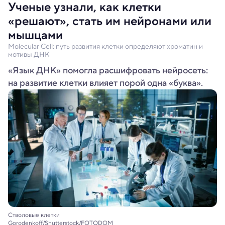
Ученые узнали, как клетки
«решают», стать им нейронами или
мышцами
Molecular Cell: путь развития клетки определяют хроматин и
мотивы ДНК
«Язык ДНК» помогла расшифровать нейросеть:
на развитие клетки влияет порой одна «буква».
Стволовые клетки
Gorodenkoff/Shutterstock/FOTODOM